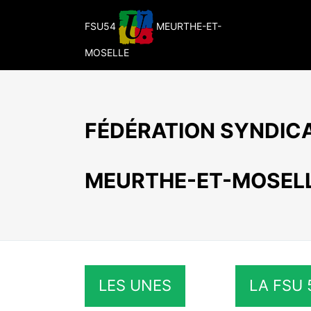
Passer
au
FSU54
MEURTHE-ET-
contenu
MOSELLE
FÉDÉRATION SYNDICA
MEURTHE-ET-MOSEL
LES UNES
LA FSU 