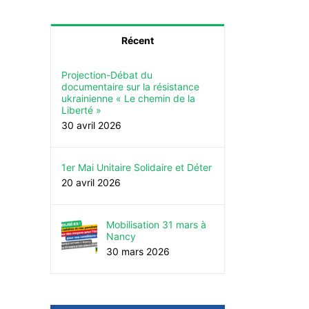
Récent
Projection-Débat du
documentaire sur la résistance
ukrainienne « Le chemin de la
Liberté »
30 avril 2026
1er Mai Unitaire Solidaire et Déter
Pétition pour une véritable
Tous dans l’unité, tous m
20 avril 2026
reconnaissance des agent∙es de la
tous en grève le 2 octobr
Fonction Publique
25 septembre 2025
20 janvier 2022
Mobilisation 31 mars à
Nancy
30 mars 2026