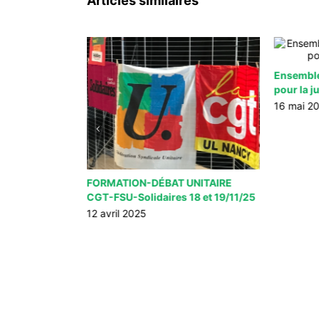
Articles similaires
Ensemble 
pour la ju
16 mai 2
us mobilisés,
FORMATION-DÉBAT UNITAIRE
ctobre!
CGT-FSU-Solidaires 18 et 19/11/25
12 avril 2025