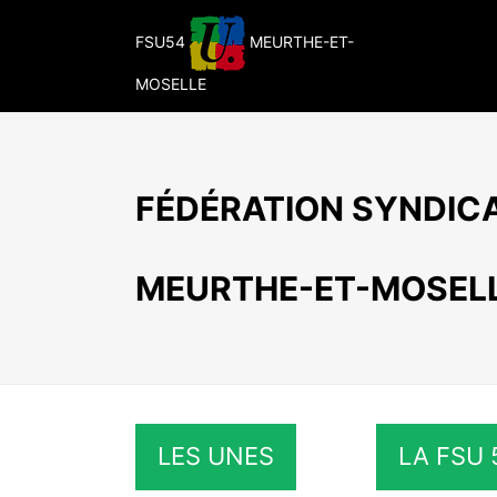
Passer
au
FSU54
MEURTHE-ET-
contenu
MOSELLE
FÉDÉRATION SYNDICA
MEURTHE-ET-MOSEL
LES UNES
LA FSU 