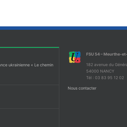
FSU 54 – Meurthe-et
182 avenue du Généra
ance ukrainienne « Le chemin
54000 NANCY
Tél : 03 83 95 12 02
Nous contacter