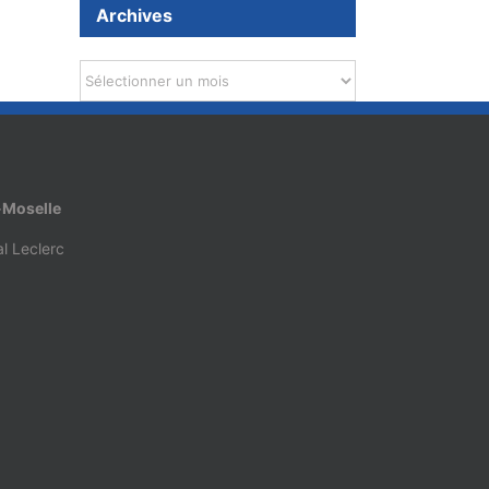
Archives
Archives
-Moselle
l Leclerc