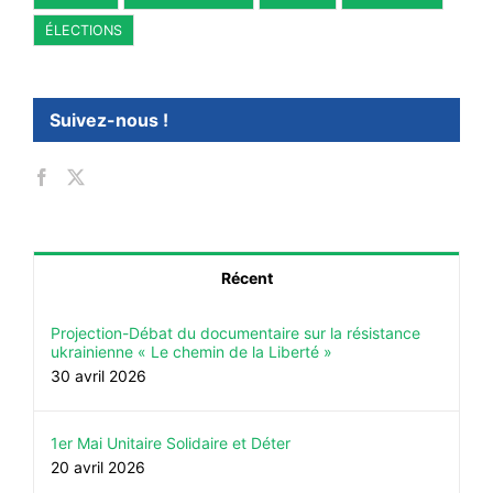
#ACTIONS
ÉLECTIONS
#VOS ÉLUES
#FORMATION
Suivez-nous !
#COMMUNIQUÉS
#ÉLECTIONS
#MÉDIAS
#DÉBATS
Récent
#PRESSE
#ARCHIVES
Projection-Débat du documentaire sur la résistance
ukrainienne « Le chemin de la Liberté »
30 avril 2026
1er Mai Unitaire Solidaire et Déter
20 avril 2026