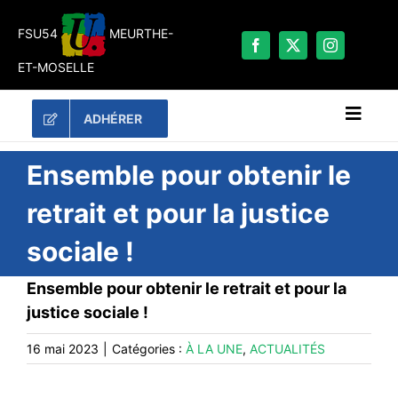
Passer
au
FSU54
MEURTHE-
contenu
ET-MOSELLE
ADHÉRER
Naviga
à
bascu
RECHERCHER:
Ensemble pour obtenir le
retrait et pour la justice
LES UNES
sociale !
#ACTUALITÉS
LA FSU 54
Ensemble pour obtenir le retrait et pour la
justice sociale !
DOSSIERS
PUBLICATIONS
16 mai 2023
|
Catégories :
À LA UNE
,
ACTUALITÉS
CONTACT