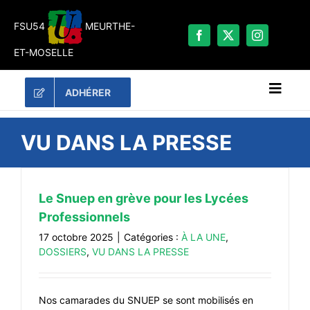
Passer
au
FSU54
MEURTHE-
contenu
ET-MOSELLE
ADHÉRER
Naviga
à
bascu
RECHERCHER:
VU DANS LA PRESSE
LES UNES
#ACTUALITÉS
Le Snuep en grève pour les Lycées
Professionnels
LA FSU 54
17 octobre 2025
|
Catégories :
À LA UNE
,
DOSSIERS
DOSSIERS
,
VU DANS LA PRESSE
PUBLICATIONS
CONTACT
Nos camarades du SNUEP se sont mobilisés en