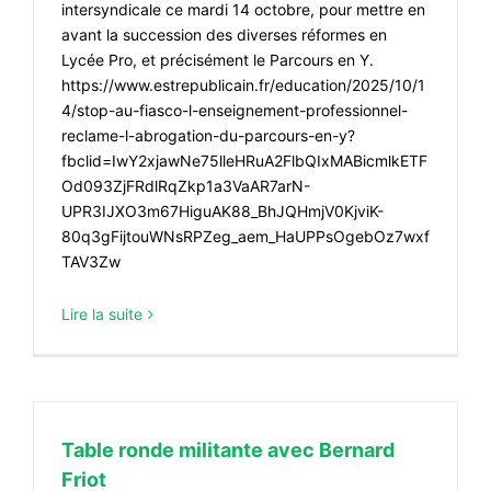
intersyndicale ce mardi 14 octobre, pour mettre en
#ACTIONS
avant la succession des diverses réformes en
#VOS ÉLUES
Lycée Pro, et précisément le Parcours en Y.
https://www.estrepublicain.fr/education/2025/10/1
#FORMATION
4/stop-au-fiasco-l-enseignement-professionnel-
#COMMUNIQUÉS
reclame-l-abrogation-du-parcours-en-y?
fbclid=IwY2xjawNe75lleHRuA2FlbQIxMABicmlkETF
#ÉLECTIONS
Od093ZjFRdlRqZkp1a3VaAR7arN-
UPR3IJXO3m67HiguAK88_BhJQHmjV0KjviK-
#MÉDIAS
80q3gFijtouWNsRPZeg_aem_HaUPPsOgebOz7wxf
#DÉBATS
TAV3Zw
#PRESSE
Lire la suite
#ARCHIVES
Table ronde militante avec Bernard
Friot