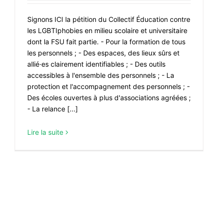
#ACTIONS
Signons ICI la pétition du Collectif Éducation contre
#VOS ÉLUES
les LGBTIphobies en milieu scolaire et universitaire
#FORMATION
dont la FSU fait partie. - Pour la formation de tous
les personnels ; - Des espaces, des lieux sûrs et
#COMMUNIQUÉS
allié·es clairement identifiables ; - Des outils
accessibles à l'ensemble des personnels ; - La
#ÉLECTIONS
protection et l'accompagnement des personnels ; -
#MÉDIAS
Des écoles ouvertes à plus d'associations agréées ;
- La relance [...]
#DÉBATS
#PRESSE
Lire la suite
#ARCHIVES