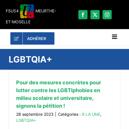
Passer
au
FSU54
MEURTHE-
contenu
ET-MOSELLE
ADHÉRER
Naviga
à
bascu
RECHERCHER:
LGBTQIA+
LES UNES
#ACTUALITÉS
Pour des mesures concrètes pour
lutter contre les LGBTIphobies en
LA FSU 54
milieu scolaire et universitaire,
DOSSIERS
signons la pétition !
PUBLICATIONS
28 septembre 2023
|
Catégories :
À LA UNE
,
LGBTQIA+
CONTACT