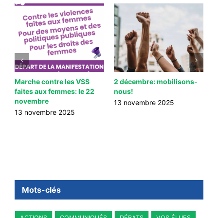
Marche contre les VSS
2 décembre: mobilisons-
L
faites aux femmes: le 22
nous!
L
novembre
13 novembre 2025
1
13 novembre 2025
Mots-clés
ACTIONS
COMMUNIQUÉS
DÉBATS
VOS ÉLUES