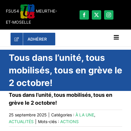
Passer
au
FSU54
MEURTHE-
contenu
ET-MOSELLE
ADHÉRER
Naviga
à
bascu
RECHERCHER:
Tous dans l’unité, tous
mobilisés, tous en grève le
LES UNES
2 octobre!
#ACTUALITÉS
LA FSU 54
Tous dans l’unité, tous mobilisés, tous en
grève le 2 octobre!
DOSSIERS
PUBLICATIONS
25 septembre 2025
|
Catégories :
À LA UNE
,
ACTUALITÉS
|
Mots-clés :
ACTIONS
CONTACT