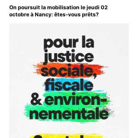
#ACTIONS
On poursuit la mobilisation le jeudi 02
octobre à Nancy: êtes-vous prêts?
#VOS ÉLUES
#FORMATION
#COMMUNIQUÉS
#ÉLECTIONS
#MÉDIAS
#DÉBATS
#PRESSE
#ARCHIVES