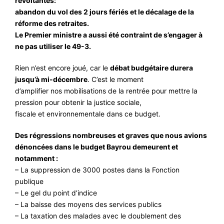
révoltantes:
#ACTIONS
abandon du vol des 2 jours fériés et le décalage de la
réforme des retraites.
#VOS ÉLUES
Le Premier ministre a aussi été contraint de s’engager à
#FORMATION
ne pas utiliser le 49-3.
#COMMUNIQUÉS
Rien n’est encore joué, car le
débat budgétaire durera
#ÉLECTIONS
jusqu’à mi-décembre
. C’est le moment
d’amplifier nos mobilisations de la rentrée pour mettre la
#MÉDIAS
pression pour obtenir la justice sociale,
fiscale et environnementale dans ce budget.
#DÉBATS
#PRESSE
Des régressions nombreuses et graves que nous avions
dénoncées dans le budget Bayrou demeurent et
#ARCHIVES
notamment :
– La suppression de 3000 postes dans la Fonction
publique
– Le gel du point d’indice
– La baisse des moyens des services publics
– La taxation des malades avec le doublement des