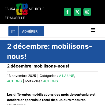
Passer
au
FSU54
MEURTHE-
contenu
ET-MOSELLE
ADHÉRER
Naviga
à
bascu
RECHERCHER:
2 décembre: mobilisons-
nous!
LES UNES
2 décembre: mobilisons-nous!
#ACTUALITÉS
LA FSU 54
13 novembre 2025
|
Catégories :
À LA UNE
,
ACTIONS
|
Mots-clés :
ACTIONS
DOSSIERS
PUBLICATIONS
Les différentes mobilisations des mois de septembre et
CONTACT
octobre ont permis le recul de plusieurs mesures