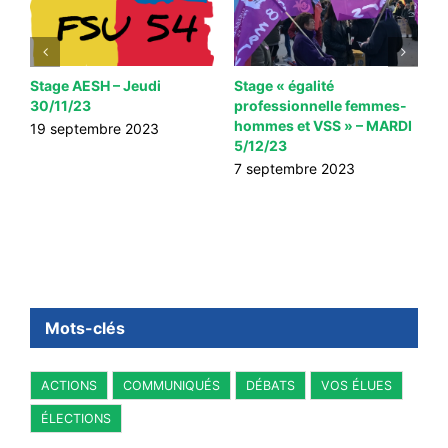
Stage AESH – Jeudi
Stage « égalité
F
30/11/23
professionnelle femmes-
C
hommes et VSS » – MARDI
m
19 septembre 2023
5/12/23
t
7 septembre 2023
6
Mots-clés
ACTIONS
COMMUNIQUÉS
DÉBATS
VOS ÉLUES
ÉLECTIONS