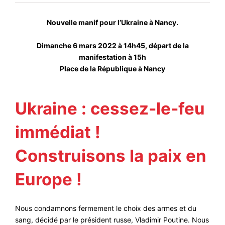
#ACTIONS
Nouvelle manif pour l’Ukraine à Nancy.
#VOS ÉLUES
#FORMATION
Dimanche 6 mars 2022 à 14h45, départ de la
manifestation à 15h
#COMMUNIQUÉS
Place de la République à Nancy
#ÉLECTIONS
#MÉDIAS
Ukraine : cessez-le-feu
#DÉBATS
immédiat !
#PRESSE
Construisons la paix en
#ARCHIVES
Europe !
Nous condamnons fermement le choix des armes et du
sang, décidé par le président russe, Vladimir Poutine. Nous