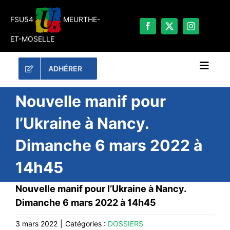
Passer
au
FSU54
MEURTHE-
contenu
ET-MOSELLE
ADHÉRER
Naviga
à
bascu
RECHERCHER:
Nouvelle manif pour
l’Ukraine à Nancy.
LES UNES
Dimanche 6 mars 2022 à
#ACTUALITÉS
14h45
LA FSU 54
DOSSIERS
Nouvelle manif pour l’Ukraine à Nancy.
PUBLICATIONS
Dimanche 6 mars 2022 à 14h45
CONTACT
3 mars 2022
|
Catégories :
DOSSIERS