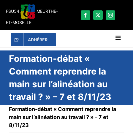
Passer
au
FSU54
MEURTHE-
contenu
ET-MOSELLE
ADHÉRER
Naviga
à
bascu
RECHERCHER:
Formation-débat «
Comment reprendre la
LES UNES
main sur l’alinéation au
#ACTUALITÉS
travail ? » – 7 et 8/11/23
LA FSU 54
DOSSIERS
Formation-débat « Comment reprendre la
PUBLICATIONS
main sur l’alinéation au travail ? » – 7 et
8/11/23
CONTACT