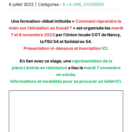
#ACTIONS
6 juillet 2023
|
Catégories :
À LA UNE
,
DOSSIERS
#VOS ÉLUES
Une formation-débat intitulée «
Comment reprendre la
#FORMATION
main sur l’alinéation au travail ?
» est organisée les
mardi
7 et 8 novembre 2023
par l’Union locale CGT de Nancy,
#COMMUNIQUÉS
la FSU 54 et Solidaires 54.
#ÉLECTIONS
Présentation ci-dessous et inscription
ICI
.
#MÉDIAS
En lien avec ce stage, une
représentation de la
#DÉBATS
pièce
L’entrée en résistance
a lieu le
mardi 7 novembre
en soirée
.
#PRESSE
Informations et modalités pour se procurer un billet
ICI
.
#ARCHIVES