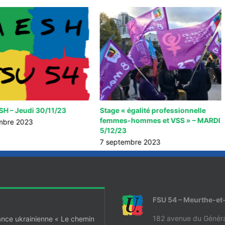
SH – Jeudi 30/11/23
Stage « égalité professionnelle
femmes-hommes et VSS » – MARDI
mbre 2023
5/12/23
7 septembre 2023
FSU 54 – Meurthe-et
182 avenue du Généra
ance ukrainienne « Le chemin