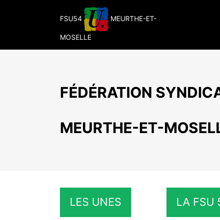
Passer
au
FSU54
MEURTHE-ET-
contenu
MOSELLE
FÉDÉRATION SYNDICA
MEURTHE-ET-MOSEL
LES UNES
LA FSU 