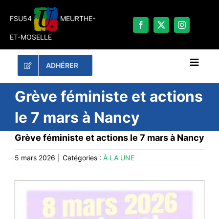
Passer
au
FSU54
MEURTHE-
contenu
ET-MOSELLE
ADHÉRER
Naviga
à
bascu
RECHERCHER:
Grève féministe et actions
le 7 mars à Nancy
LES UNES
Grève féministe et actions le 7 mars à Nancy
#ACTUALITÉS
LA FSU 54
5 mars 2026
|
Catégories :
À LA UNE
DOSSIERS
PUBLICATIONS
CONTACT