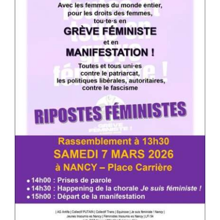
#ACTIONS
#VOS ÉLUES
#FORMATION
#COMMUNIQUÉS
#ÉLECTIONS
#MÉDIAS
#DÉBATS
#PRESSE
#ARCHIVES