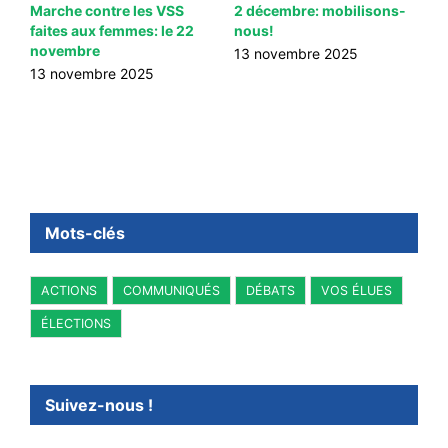
Marche contre les VSS
2 décembre: mobilisons-
L
faites aux femmes: le 22
nous!
L
novembre
13 novembre 2025
1
13 novembre 2025
Mots-clés
ACTIONS
COMMUNIQUÉS
DÉBATS
VOS ÉLUES
ÉLECTIONS
Suivez-nous !