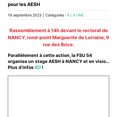
#ACTIONS
pour les AESH
#VOS ÉLUES
19 septembre 2023
|
Catégories :
À LA UNE
#FORMATION
Rassemblement à
14h
devant le rectorat de
#COMMUNIQUÉS
NANCY, r
ond-point Marguerite de Lorraine,
9
#ÉLECTIONS
rue des Brice.
#MÉDIAS
Parallèlement à cette action, la FSU 54
#DÉBATS
organise un stage AESH à NANCY et en visio…
Plus d’infos
ICI
!
#PRESSE
#ARCHIVES