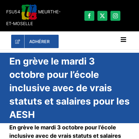
Passer
au
FSU54
MEURTHE-
contenu
ET-MOSELLE
ADHÉRER
Naviga
à
bascu
RECHERCHER:
En grève le mardi 3
octobre pour l’école
LES UNES
inclusive avec de vrais
#ACTUALITÉS
statuts et salaires pour les
LA FSU 54
DOSSIERS
AESH
PUBLICATIONS
En grève le mardi 3 octobre pour l’école
CONTACT
inclusive avec de vrais statuts et salaires