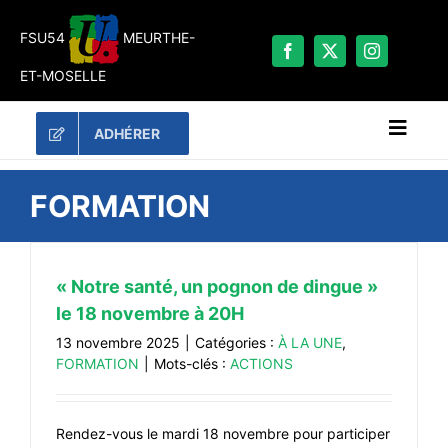
Passer
au
FSU54
MEURTHE-
contenu
ET-MOSELLE
ADHÉRER
Naviga
à
bascu
RECHERCHER:
FORMATION
LES UNES
#ACTUALITÉS
« Notre santé, un pognon de dingue »
le 18 novembre à 20H
LA FSU 54
13 novembre 2025
|
Catégories :
À LA UNE
,
DOSSIERS
FORMATION
|
Mots-clés :
ACTIONS
PUBLICATIONS
CONTACT
Rendez-vous le mardi 18 novembre pour participer