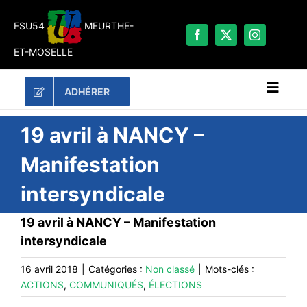
Passer
au
FSU54
MEURTHE-
contenu
ET-MOSELLE
ADHÉRER
Naviga
à
bascu
RECHERCHER:
19 avril à NANCY –
Manifestation
LES UNES
intersyndicale
#ACTUALITÉS
LA FSU 54
19 avril à NANCY – Manifestation
intersyndicale
DOSSIERS
PUBLICATIONS
16 avril 2018
|
Catégories :
Non classé
|
Mots-clés :
ACTIONS
,
COMMUNIQUÉS
,
ÉLECTIONS
CONTACT