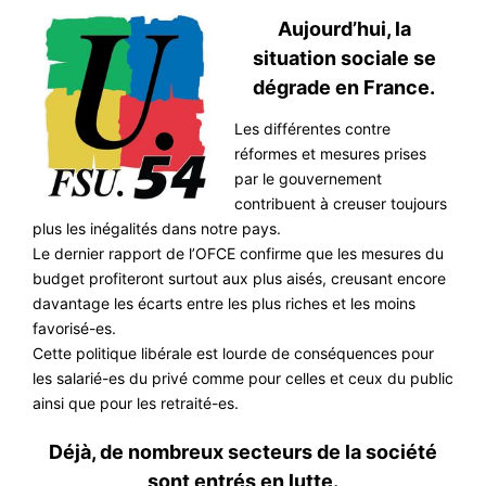
#ACTIONS
Aujourd’hui, la
#VOS ÉLUES
situation sociale se
dégrade en France.
#FORMATION
Les différentes contre
#COMMUNIQUÉS
réformes et mesures prises
#ÉLECTIONS
par le gouvernement
contribuent à creuser toujours
#MÉDIAS
plus les inégalités dans notre pays.
#DÉBATS
Le dernier rapport de l’OFCE confirme que les mesures du
budget profiteront surtout aux plus aisés, creusant encore
#PRESSE
davantage les écarts entre les plus riches et les moins
#ARCHIVES
favorisé-es.
Cette politique libérale est lourde de conséquences pour
les salarié-es du privé comme pour celles et ceux du public
ainsi que pour les retraité-es.
Déjà, de nombreux secteurs de la société
sont entrés en lutte.